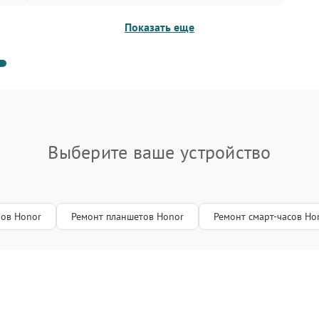
Показать еще
5
231-05-25
Выберите ваше устройство
нов Honor
Ремонт планшетов Honor
Ремонт смарт-часов Ho