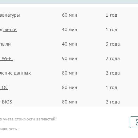
авиатуры
60 мин
1 год
дсветки
40 мин
1 год
 пыли
40 мин
3 года
 Wi-Fi
90 мин
2 года
вление данных
80 мин
2 года
а ОС
80 мин
1 год
 BIOS
80 мин
2 года
SD
100 мин
2 года
 учета стоимости запчастей.
равность.
 драйверов
90 мин
2 года