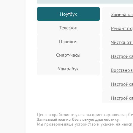
Ноутбук
Замена кл
Телефон
Ремонт по
Планшет
Чистка от
Смарт-часы
Настройка
Ультрабук
Восстано
Настройк
Настройка
Замена S
Цены в прайс-листе указаны ориентировочные, без
Записывайтесь на бесплатную диагностику.
Мы проверим ваше устройство и укажем на неисп
Установка